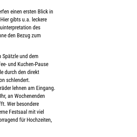
fen einen ersten Blick in
ier gibts u.a. leckere
uinterpretation des
 ohne den Bezug zum
en Spätzle und dem
ffee- und Kuchen-Pause
e durch den direkt
on schlendert.
hrräder lehnen am Eingang.
 Uhr, an Wochenenden
fft. Wer besondere
ne Festsaal mit viel
vorragend für Hochzeiten,