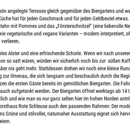
hön angelegte Terrasse gleich gegenüber des Biergartens und wer
 Küche hat für jeden Geschmack und für jeden Geldbeutel etwas. H
Hahn mit Pommes und das „Försterschnitzel” (eine liebevolle Ne
wie vegetarische und vegane Varianten – modern interpretiert,
verlieren.
hles Alster und eine erfrischende Schorle. Wenn wir nach unser
hon so satt wären, würden wir sicherlich noch bis zur süßen Ka
er nix geht mehr. Stattdessen drehen wir noch eine kleine Rund
ur Ilmenau, die sich langsam und beschaulich durch die Regi
en die ersten Gäste bereits im gemütlichen Biergarten. Die Fa
 auch aufgetankt werden. Der Biergarten öffnet werktags ab 14
lich und wie man es nur ganz selten hier im hohen Norden antri
 Forsthaus Rote Schleuse auch den passenden Rahmen: Der moder
ins Grüne und stilvoller, naturnaher Ausstattung eignet sich her
eiern.