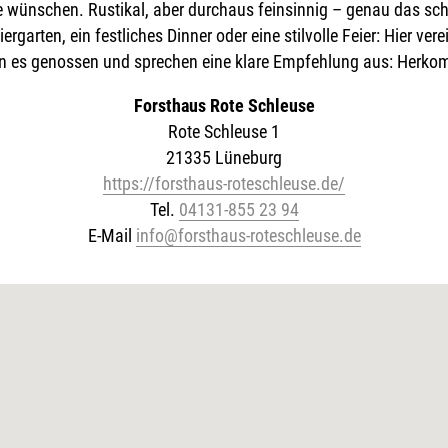
wünschen. Rustikal, aber durchaus feinsinnig – genau das schä
garten, ein festliches Dinner oder eine stilvolle Feier: Hier vere
en es genossen und sprechen eine klare Empfehlung aus: Herko
Forsthaus Rote Schleuse
Rote Schleuse 1
21335 Lüneburg
https://forsthaus-roteschleuse.de/
Tel.
04131-855 23 94
E-Mail
info@forsthaus-roteschleuse.de